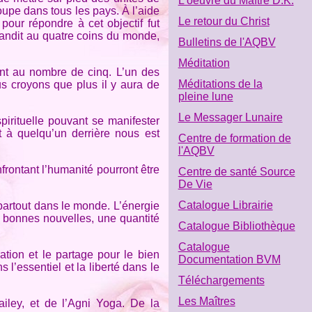
L'oeuvre du Maître D.K.
roupe dans tous les pays. À l’aide
Le retour du Christ
pour répondre à cet objectif fut
épandit au quatre coins du monde,
Bulletins de l'AQBV
Méditation
ont au nombre de cinq. L’un des
Méditations de la
us croyons que plus il y aura de
pleine lune
Le Messager Lunaire
irituelle pouvant se manifester
t à quelqu’un derrière nous est
Centre de formation de
l'AQBV
rontant l’humanité pourront être
Centre de santé Source
De Vie
Catalogue Librairie
partout dans le monde. L’énergie
s bonnes nouvelles, une quantité
Catalogue Bibliothèque
Catalogue
ation et le partage pour le bien
Documentation BVM
l’essentiel et la liberté dans le
Téléchargements
Les Maîtres
 Bailey, et de l’Agni Yoga. De la