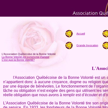
Accueil
Grande Invocation
L'Association Québecoise de la Bonne Volonté
La Bonne Volonté est synonyme d'amour
C'est quoi la Bonne Volonté?
L'Assoc
l'Association Québécoise de la Bonne Volonté est un organi
n’appartient donc à aucune croyance, dogme ou religion que c
par une équipe de bénévoles. Le fonctionnement de l’organi
tâche ou obligation n’est exigée des gens qui utilisent les se
réelle obligation que nous avons à remplir est d’écouter et d’o
L’Association Québécoise de la Bonne Volonté tire son origi
de service. En 1933, les fondateurs de la Bonne Volonté Mon