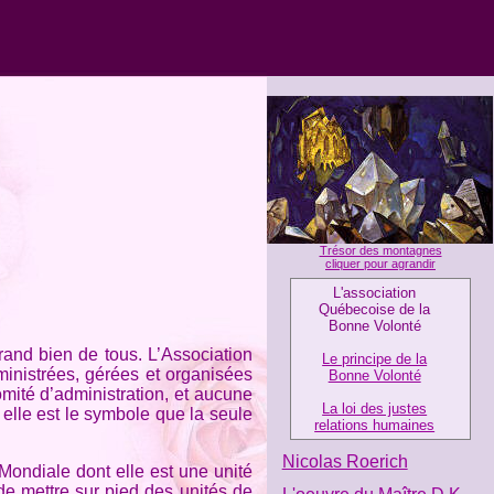
Trésor des montagnes
cliquer pour agrandir
L'association
Québecoise de la
Bonne Volonté
and bien de tous. L’Association
Le principe de la
ministrées, gérées et organisées
Bonne Volonté
ité d’administration, et aucune
La loi des justes
 elle est le symbole que la seule
relations humaines
Nicolas Roerich
Mondiale dont elle est une unité
de mettre sur pied des unités de