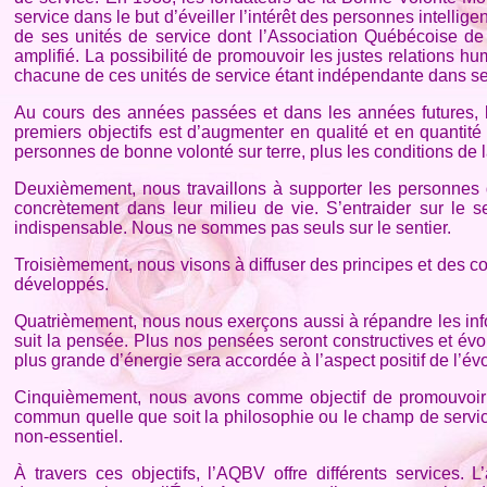
service dans le but d’éveiller l’intérêt des personnes intellig
de ses unités de service dont l’Association Québécoise de l
amplifié. La possibilité de promouvoir les justes relations hu
chacune de ces unités de service étant indépendante dans ses 
Au cours des années passées et dans les années futures, l
premiers objectifs est d’augmenter en qualité et en quantité
personnes de bonne volonté sur terre, plus les conditions de l
Deuxièmement, nous travaillons à supporter les personnes 
concrètement dans leur milieu de vie. S’entraider sur le 
indispensable. Nous ne sommes pas seuls sur le sentier.
Troisièmement, nous visons à diffuser des principes et des c
développés.
Quatrièmement, nous nous exerçons aussi à répandre les infor
suit la pensée. Plus nos pensées seront constructives et évo
plus grande d’énergie sera accordée à l’aspect positif de l’évo
Cinquièmement, nous avons comme objectif de promouvoir les 
commun quelle que soit la philosophie ou le champ de service 
non-essentiel.
À travers ces objectifs, l’AQBV offre différents services. L’