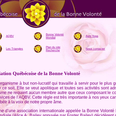
Bonne Volonté
AQBV
Agni Yoga
Mondial
Plan du site
Les Triangles
Nous contacter
Recherche
iation Québécoise de la Bonne Volonté
sme à but non-lucratif qui travaille à servir pour le plus gr
e soit. Elle se veut apolitique et toutes ses activités sont ad
sme ne requiert aucun membre autre que ceux composant le com
rvices de l’AQBV. Cette règle est très importante à nos yeux car
béir à la voix de notre propre âme.
ne d’une association internationale appelée la Bonne Volonté 
diale (Alice A. Bailey appuyée par Foster Bailey) décidèrent 